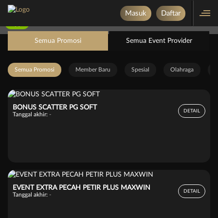
×
KAKEK303 Aplikasi Mobile
Masuk
Daftar
UNDUH
Jangan tampilkan lagi hari ini
Semua Promosi
Semua Event Provider
Semua Promosi
Member Baru
Spesial
Olahraga
L
BONUS SCATTER PG SOFT
DETAIL
Tanggal akhir:
-
EVENT EXTRA PECAH PETIR PLUS MAXWIN
DETAIL
Tanggal akhir:
-