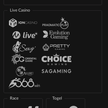
Live Casino
Race
Togel