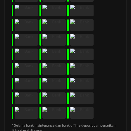
* Selama bank maintenance dan bank offline deposit dan penarikan
tidak dapat diproses