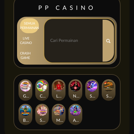
PP CASINO
SEMUA
PERMAINAN
LIVE
CASINO
CRASH
GAME
Gates of Olympus Roulette
Color Game Bonanza
Live Casino Lobby
Nexus Lounge
Spaceman
Slot88 High Flyer
Big Bass Crash
Sweet Bonanza Candyland
Mega Wheel
Amazing Baccarat