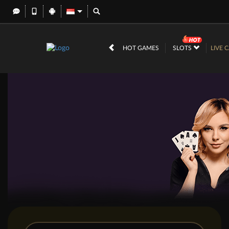
HOT GAMES
SLOTS
LIVE 