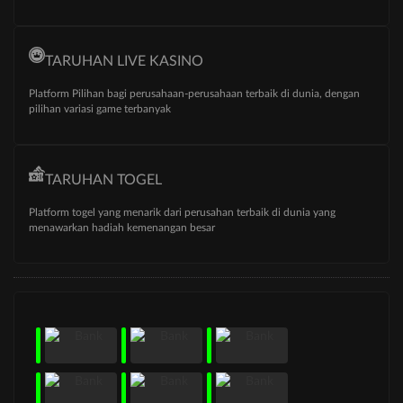
TARUHAN LIVE KASINO
Platform Pilihan bagi perusahaan-perusahaan terbaik di dunia, dengan
pilihan variasi game terbanyak
TARUHAN TOGEL
Platform togel yang menarik dari perusahan terbaik di dunia yang
menawarkan hadiah kemenangan besar