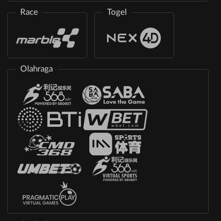
Race
Togel
Olahraga