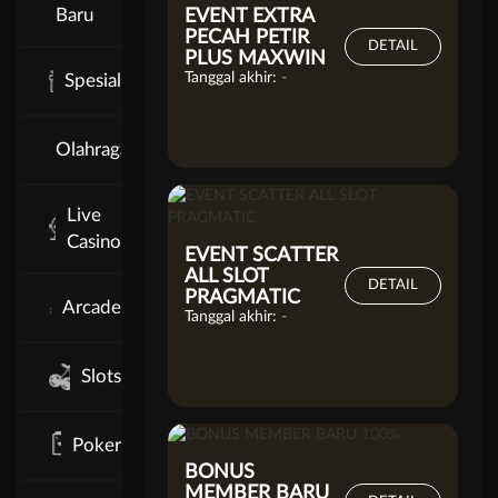
Baru
EVENT EXTRA
PECAH PETIR
DETAIL
PLUS MAXWIN
Tanggal akhir:
-
Spesial
Olahraga
Live
Casino
EVENT SCATTER
ALL SLOT
DETAIL
PRAGMATIC
Arcade
Tanggal akhir:
-
Slots
Poker
BONUS
MEMBER BARU