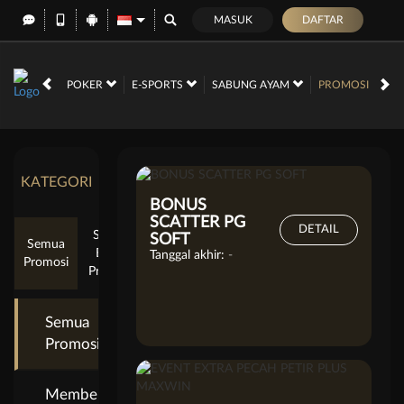
MASUK
DAFTAR
PROMOSI
ARCADE
POKER
E-SPORTS
SABUNG AYAM
KATEGORI
BONUS
SCATTER PG
DETAIL
Semua
SOFT
Semua
Event
Tanggal akhir:
-
Promosi
Provider
Semua
Promosi
Member