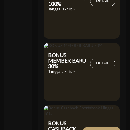
DETAIL
100%
Tanggal akhir:
-
BONUS
MEMBER BARU
DETAIL
30%
Tanggal akhir:
-
BONUS
CASHBACK