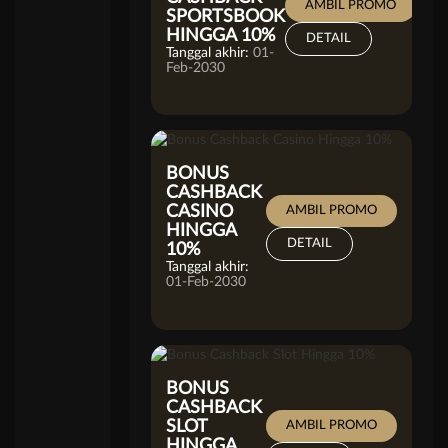
AMBIL PROMO
SPORTSBOOK
HINGGA 10%
DETAIL
Tanggal akhir:
01-
Feb-2030
BONUS
CASHBACK
CASINO
AMBIL PROMO
HINGGA
DETAIL
10%
Tanggal akhir:
01-Feb-2030
BONUS
CASHBACK
SLOT
AMBIL PROMO
HINGGA