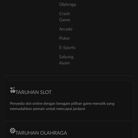
Olahraga
Crash
Game
Arcade
Poker
E-Sports
Sabung
Ayam
TARUHAN SLOT
Penyedia slot online dengan beragam pilihan game menarik yang
memudahkan pemain untuk mencapai jackpot
TARUHAN OLAHRAGA