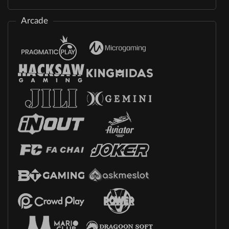
Arcade