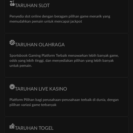
TARUHAN SLOT
Penyedia slot online dengan beragam pilihan game menarik yang
memudahkan pemain untuk mencapai jackpot
TARUHAN OLAHRAGA
Sportsbook Gaming Platform Terbaik menawarkan lebih banyak game,
odds yang lebih tinggi, dan menyediakan pilihan yang lebih banyak
untuk pemain.
TARUHAN LIVE KASINO
Platform Pilihan bagi perusahaan-perusahaan terbaik di dunia, dengan
pilihan variasi game terbanyak
TARUHAN TOGEL