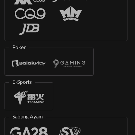
Poker
E-Sports
Sabung Ayam