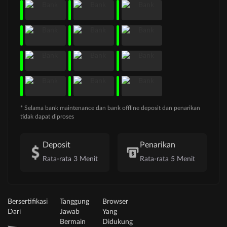
* Selama bank maintenance dan bank offline deposit dan penarikan
tidak dapat diproses
Deposit
Penarikan
Rata-rata 3 Menit
Rata-rata 5 Menit
Bersertifikasi
Tanggung
Browser
Dari
Jawab
Yang
Bermain
Didukung