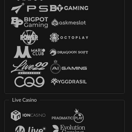
Live Casino