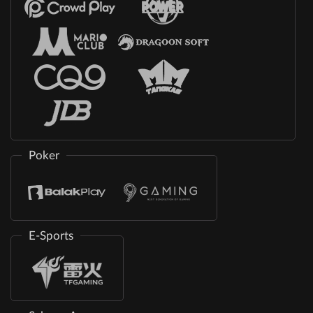
Poker
E-Sports