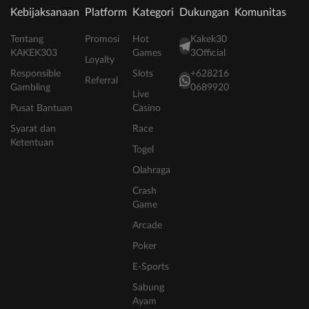
Kebijaksanaan
Platform
Kategori
Dukungan
Komunitas
Tentang
Promosi
Hot
Kakek30
KAKEK303
Games
3Official
Loyalty
Responsible
Slots
+628216
Referral
Gambling
0689920
Live
Pusat Bantuan
Casino
Syarat dan
Race
Ketentuan
Togel
Olahraga
Crash
Game
Arcade
Poker
E-Sports
Sabung
Ayam