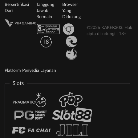
Bersertifikasi
Tanggung
Browser
Dari
Jawab
Yang
Bermain
Didukung
©2026 KAKEK303. Hak
cipta dilindungi | 18+
Platform Penyedia Layanan
Slots