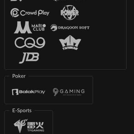
Poker
E-Sports