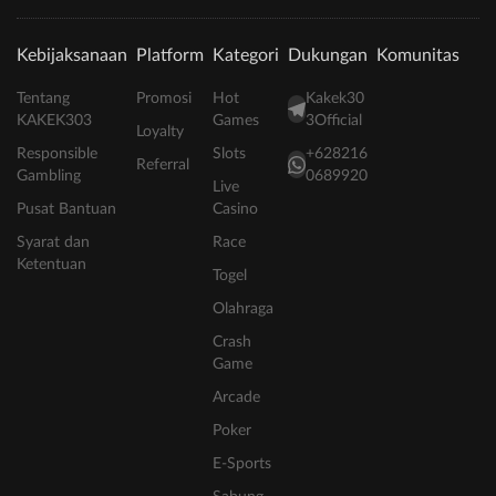
Kebijaksanaan
Platform
Kategori
Dukungan
Komunitas
Tentang
Promosi
Hot
Kakek30
KAKEK303
Games
3Official
Loyalty
Responsible
Slots
+628216
Referral
Gambling
0689920
Live
Pusat Bantuan
Casino
Syarat dan
Race
Ketentuan
Togel
Olahraga
Crash
Game
Arcade
Poker
E-Sports