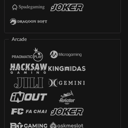
Arcade