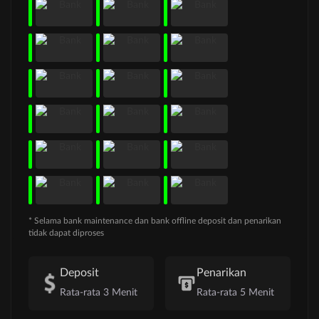
* Selama bank maintenance dan bank offline deposit dan penarikan
tidak dapat diproses
Deposit
Penarikan
Rata-rata 3 Menit
Rata-rata 5 Menit