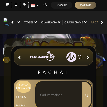
MASUK
DAFTAR
NO
RACE
TOGEL
OLAHRAGA
CRASH GAME
ARCADE
FACHAI
SEMUA
PERMAINAN
FISHING
ARCADE