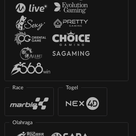
Race
Togel
Olahraga