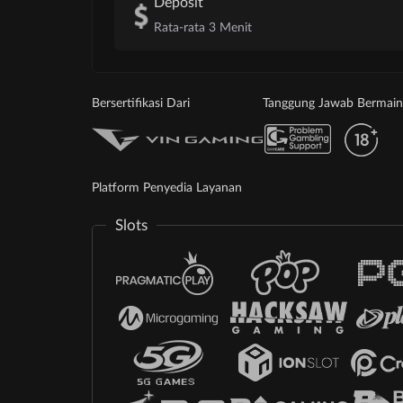
Deposit
Rata-rata 3 Menit
Bersertifikasi Dari
Tanggung Jawab Bermain
Platform Penyedia Layanan
Slots