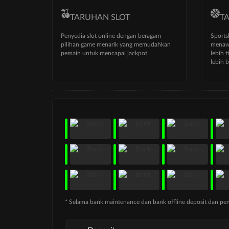
TARUHAN SLOT
T
Penyedia slot online dengan beragam
Sports
pilihan game menarik yang memudahkan
menawa
pemain untuk mencapai jackpot
lebih 
lebih 
* Selama bank maintenance dan bank offline deposit dan pen