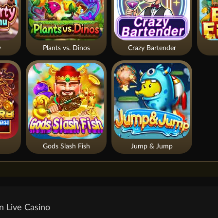
y
Plants vs. Dinos
Crazy Bartender
Gods Slash Fish
Jump & Jump
n Live Casino