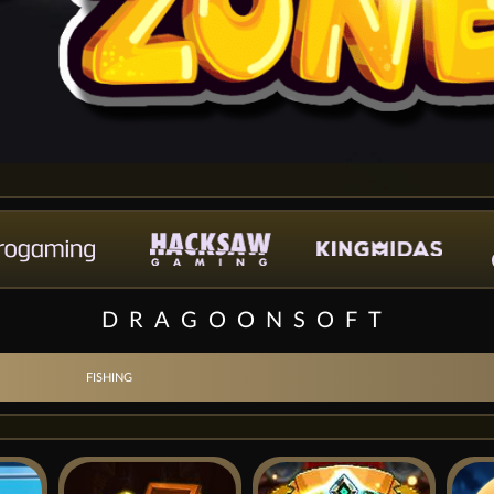
DRAGOONSOFT
FISHING