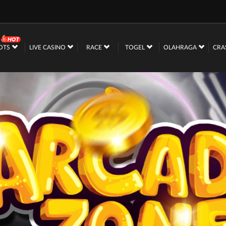
OTS
LIVE CASINO
RACE
TOGEL
OLAHRAGA
CRA