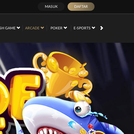
MASUK
DAFTAR
SH GAME
ARCADE
POKER
E-SPORTS
SABUNG AYAM