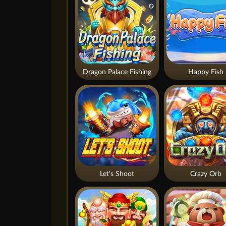
Dragon Palace Fishing
Happy Fish
Let's Shoot
Crazy Orb