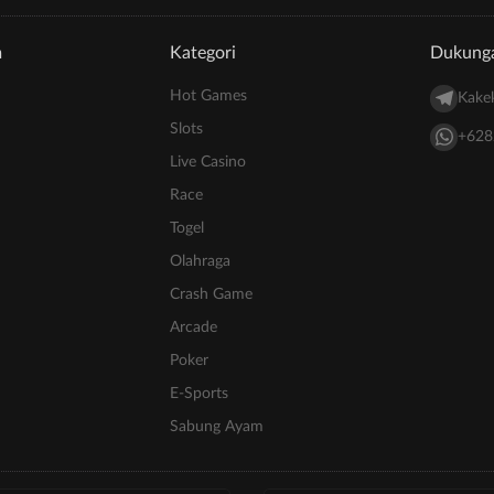
m
Kategori
Dukung
Hot Games
Kakek
Slots
+628
Live Casino
Race
Togel
Olahraga
Crash Game
Arcade
Poker
E-Sports
Sabung Ayam