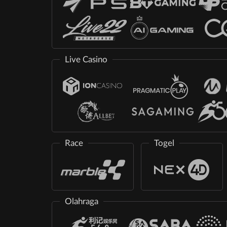
Live Casino
Race
Togel
Olahraga