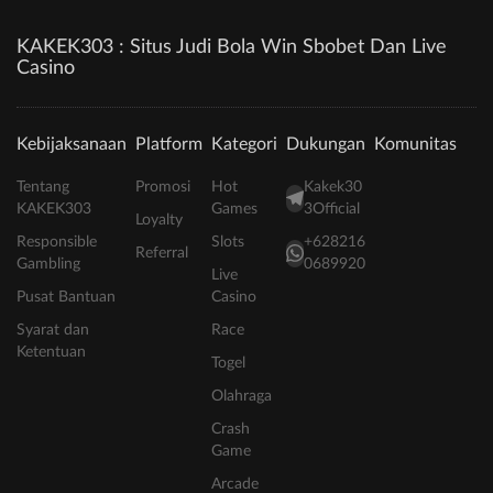
KAKEK303 : Situs Judi Bola Win Sbobet Dan Live
Casino
Kebijaksanaan
Platform
Kategori
Dukungan
Komunitas
Tentang
Promosi
Hot
Kakek30
KAKEK303
Games
3Official
Loyalty
Responsible
Slots
+628216
Referral
Gambling
0689920
Live
Pusat Bantuan
Casino
Syarat dan
Race
Ketentuan
Togel
Olahraga
Crash
Game
Arcade