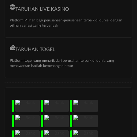
TARUHAN LIVE KASINO
Platform Pilihan bagi perusahaan-perusahaan terbaik di dunia, dengan
pilihan variasi game terbanyak
TARUHAN TOGEL
Platform togel yang menarik dari perusahan terbaik di dunia yang
menawarkan hadiah kemenangan besar