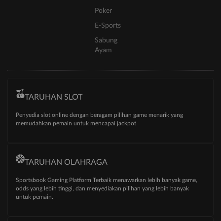
Poker
E-Sports
Sabung
Ayam
TARUHAN SLOT
Penyedia slot online dengan beragam pilihan game menarik yang
memudahkan pemain untuk mencapai jackpot
TARUHAN OLAHRAGA
Sportsbook Gaming Platform Terbaik menawarkan lebih banyak game,
odds yang lebih tinggi, dan menyediakan pilihan yang lebih banyak
untuk pemain.