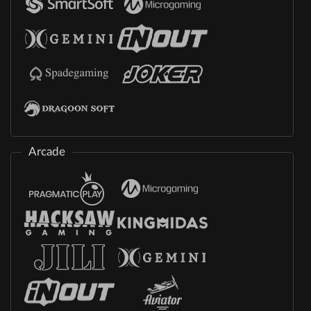
Arcade