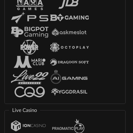
Live Casino