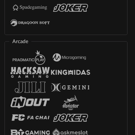
Arcade