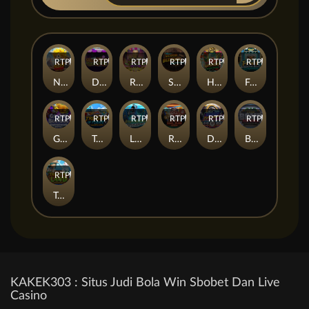
RTP
82%
RTP
95%
RTP
80%
RTP
84%
RTP
83%
RTP
88%
Nova Crash : The Legends of Power
Dart Fest
Ring of Hopeful
Scoop Blessing
Horse Racing
Fruit Roulette Slots
RTP
79%
RTP
93%
RTP
80%
RTP
79%
RTP
83%
RTP
91%
Ghost Busters
Treasure of Pirate
Lagend of Shooter
Real Slap
Drop Racing
Bomb Defusal
RTP
87%
Treasure Land
KAKEK303 : Situs Judi Bola Win Sbobet Dan Live
Casino