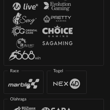
Race
Togel
Olahraga