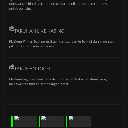
odds yang lebih tinggi, dan menyediakan pilihan yang lebih banyak
untuk pemain.
TARUHAN LIVE KASINO
Platform Pilihan bagi perusahaan-perusahaan terbaik di dunia, dengan
pilihan variasi game terbanyak
TARUHAN TOGEL
Platform togel yang menarik dari perusahan terbaik di dunia yang
menawarkan hadiah kemenangan besar