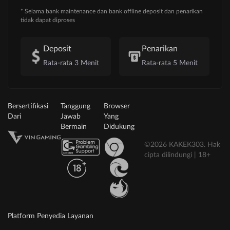
* Selama bank maintenance dan bank offline deposit dan penarikan
tidak dapat diproses
Deposit
Penarikan
Rata-rata 3 Menit
Rata-rata 5 Menit
Bersertifikasi
Tanggung
Browser
Dari
Jawab
Yang
Bermain
Didukung
©2026 KAKEK303. Hak
cipta dilindungi | 18+
Platform Penyedia Layanan