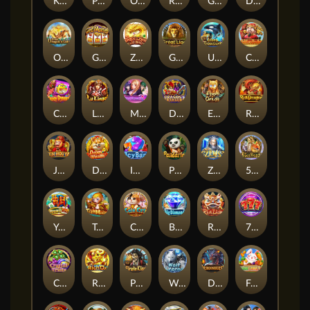
King's Sword
Party Night
Overlord & Concubine
Roll in Money
Grand Sheriff
Diamond Mogul
Over Dragon's Gate
Get Money
Zhen Long Ju Bao
Great Lion
Ultra Treasure
Caishen Coming
Candy Dynasty
LU LING QI
Many Beauties
Dragon's Treasure
Egypt Oracle
Rich Dragon
JIN HOU YE
Doggy Wealth
Icy Bar
Pandaria
Zeus
5 God Beast
You Will Win
Triple Monkey
Coin Cat
Big Diamond
Rich Lion
777
Crystal Fruits
Rich Ox
Pirate King
Wolf Legend
Dragonburst
Farm Family