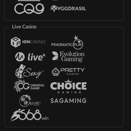
Live Casino