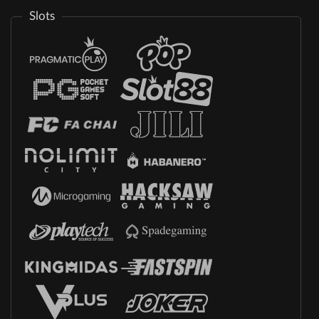
Slots