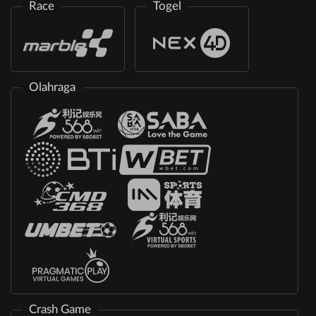
Race
Togel
Olahraga
Crash Game