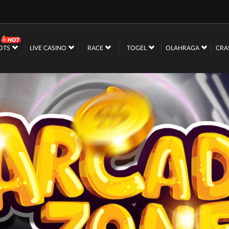
OTS
LIVE CASINO
RACE
TOGEL
OLAHRAGA
CRA