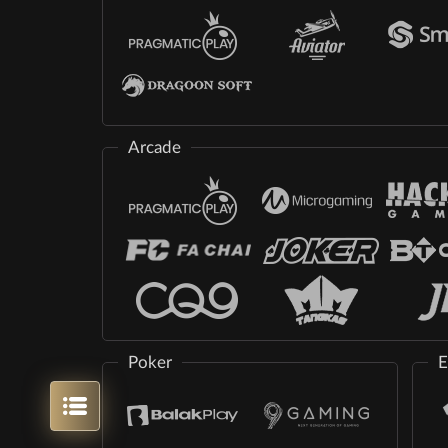
Arcade
Poker
E