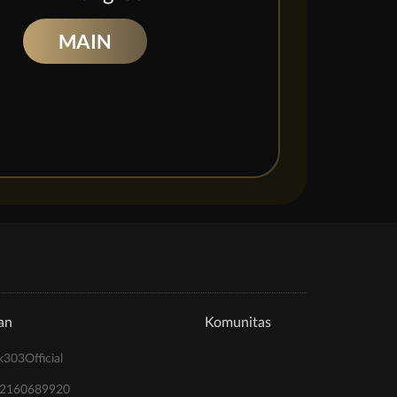
MAIN
an
Komunitas
303Official
2160689920