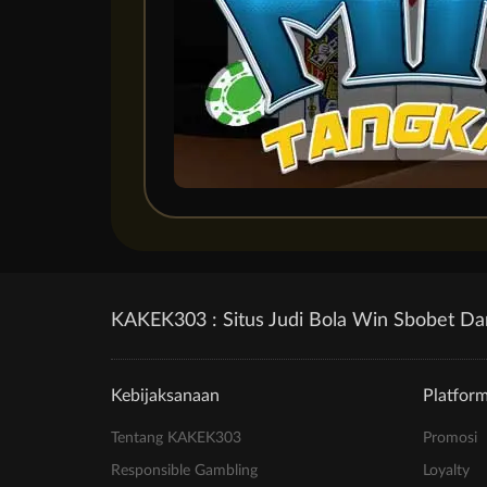
KAKEK303 : Situs Judi Bola Win Sbobet Da
Kebijaksanaan
Platfor
Tentang KAKEK303
Promosi
Responsible Gambling
Loyalty