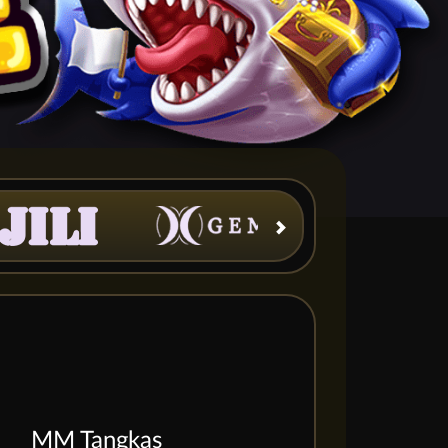
MM Tangkas