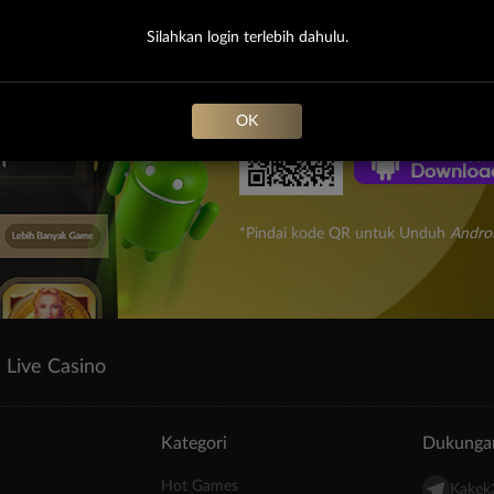
Nikmati performa terbaik, 
Silahkan login terlebih dahulu.
Apps! Tersedia dalam Androi
KAKEK303 App
OK
*Pindai kode QR untuk Unduh
Andro
 Live Casino
Kategori
Dukunga
Hot Games
Kakek3