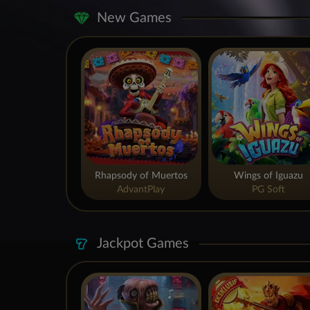
New Games
Rhapsody of Muertos
Wings of Iguazu
AdvantPlay
PG Soft
Jackpot Games