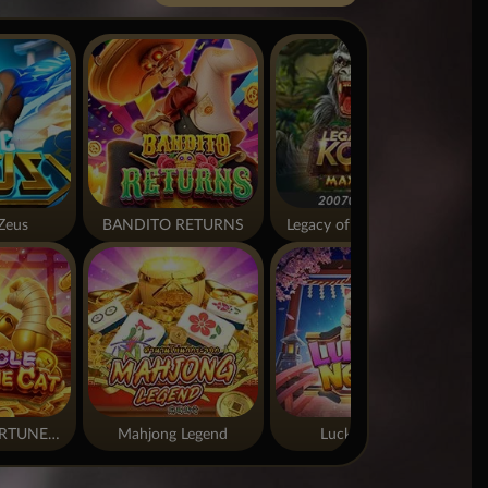
 Zeus
BANDITO RETURNS
Legacy of Kong Maxways
MUSCLE FORTUNE CAT
Mahjong Legend
Lucky Neko
C