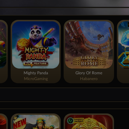
Mighty Panda
Glory Of Rome
MicroGaming
Habanero