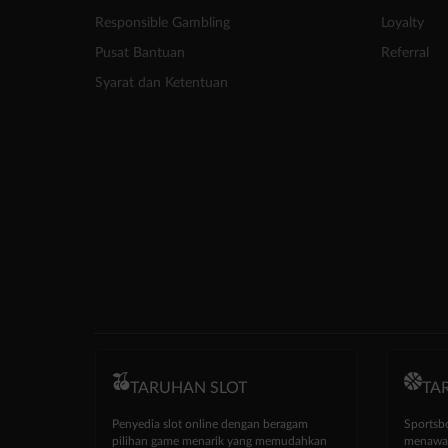
Responsible Gambling
Loyalty
Pusat Bantuan
Referral
Syarat dan Ketentuan
TARUHAN SLOT
TA
Penyedia slot online dengan beragam
Sportsb
pilihan game menarik yang memudahkan
menawar