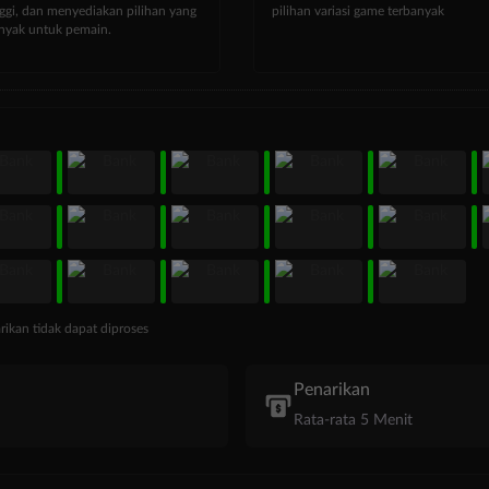
nggi, dan menyediakan pilihan yang
pilihan variasi game terbanyak
anyak untuk pemain.
ikan tidak dapat diproses
Penarikan
Rata-rata 5 Menit