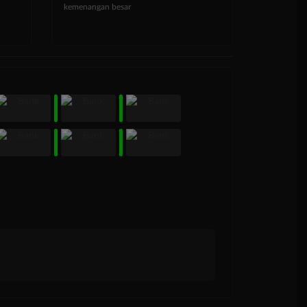
kemenangan besar