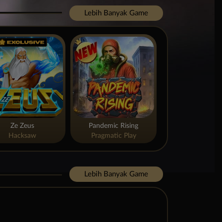
Lebih Banyak Game
Ze Zeus
Pandemic Rising
Hacksaw
Pragmatic Play
Lebih Banyak Game