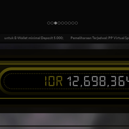
k E-Wallet minimal Deposit 5.000;
Pemeliharaan Terjadwal: PP Virtual Sports pa
IDR
12,698,36